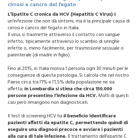
cirrosi e cancro del fegato
L’Epatite C cronica da HCV (Hepatitis C Virus)
è
un’infezione che non dà sintomi, ma è la principale causa di
cirrosi e cancro del fegato in Italia.
Il virus si trasmette attraverso il contatto con sangue
infetto, tipicamente attraverso lo scambio di siringhe
infette o, meno facilmente, per trasmissione sessuale o
parenterale (di madre in figlio).
Fino al 2015, in Italia moriva 1 persona ogni 30 minuti per le
conseguenze di questa patologia. Si calcola che nel nostro
Paese circa tra l’1% e l’1,5% della popolazione ne sia
affetta;
in Lombardia si stima che circa 150.000
persone presentino l’infezione da HCV.
Molti di questi
casi però rimangono non diagnosticati.
Il test di screening HCV ha
il beneficio identificare
pazienti affetti da epatite C, permettendo quindi di
eseguire una diagnosi precoce e avviare i pazienti
alla cura di tale infezione.
Il trattamento dell’epatite C