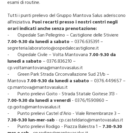
esami di routine.
Tutti i punti prelievo del Gruppo Mantova Salus aderiscono
all'iniziativa.
Puoi recarti presso i nostri centri negli
orari indicati anche senza prenotazione:
- Ospedale San Pellegrino – Castiglione delle Stiviere
7.00-9.30 da lunedi a sabato
– 0376.635391 –
segreteria.laboratorio@ospedalecastiglione.it
- Ospedale Civile – Volta Mantovana
7.00-9.30 da
lunedi a sabato
– 0376.836210 –
cp.voltamantovana@mantovasalus.it
- Green Park Strada Circonvallazione Sud 21/b –
Mantova
7.00-9.30 da lunedi a sabato
– 0376.449657 –
cp.mantova@mantovasalus.it
- Punto prelievi Goito - Strada Statale Goitese 313 -
7.00-9.30 da lunedi a venerdi
- 0376/1590860 –
cp.goito@mantovasalus.it
- Punto prelievi Castel d’Ario - Viale Rimembranze 3 –
7.30-9.30 lun-mer-sab
- cp.casteldario@mantovasalus.it
- Punto prelievi Rodigo - Piazza Balestra 1 –
7.30-9.30