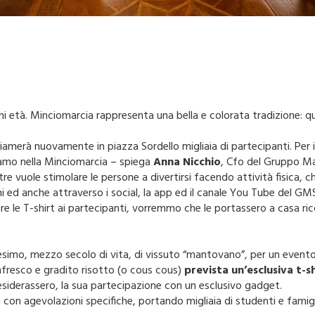
ni età. Minciomarcia rappresenta una bella e colorata tradizione: q
amerà nuovamente in piazza Sordello migliaia di partecipanti. Per i
iamo nella Minciomarcia – spiega
Anna Nicchio
, Cfo del Gruppo Ma
tre vuole stimolare le persone a divertirsi facendo attività fisica, c
 ed anche attraverso i social, la app ed il canale You Tube del GM
e le T-shirt ai partecipanti, vorremmo che le portassero a casa ric
0esimo, mezzo secolo di vita, di vissuto “mantovano”, per un event
infresco e gradito risotto (o cous cous)
prevista un’esclusiva t-shi
siderassero, la sua partecipazione con un esclusivo gadget.
con agevolazioni specifiche, portando migliaia di studenti e famigl