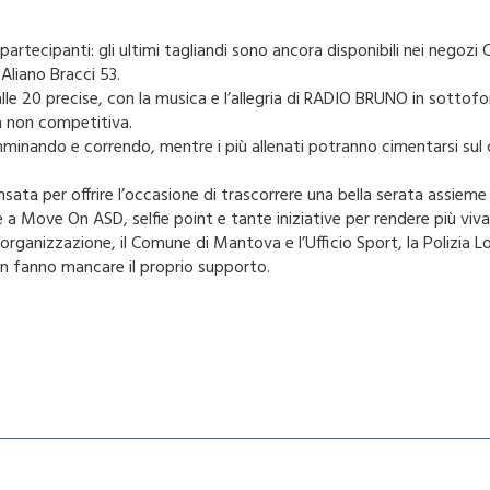
artecipanti: gli ultimi tagliandi sono ancora disponibili nei nego
 Aliano Bracci 53.
alle 20 precise, con la musica e l’allegria di RADIO BRUNO in sottof
la non competitiva.
mminando e correndo, mentre i più allenati potranno cimentarsi sul c
ata per offrire l’occasione di trascorrere una bella serata assieme a
 a Move On ASD, selfie point e tante iniziative per rendere più viv
’organizzazione, il Comune di Mantova e l’Ufficio Sport, la Polizia L
on fanno mancare il proprio supporto.