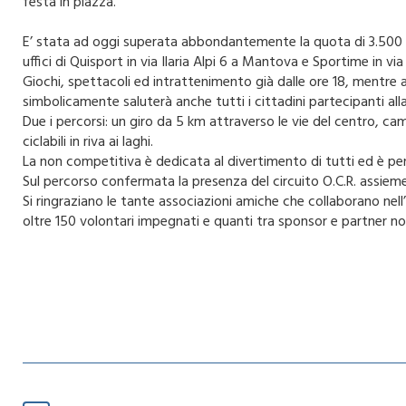
festa in piazza.
E’ stata ad oggi superata abbondantemente la quota di 3.500 p
uffici di Quisport in via Ilaria Alpi 6 a Mantova e Sportime in via
Giochi, spettacoli ed intrattenimento già dalle ore 18, mentre 
simbolicamente saluterà anche tutti i cittadini partecipanti al
Due i percorsi: un giro da 5 km attraverso le vie del centro, ca
ciclabili in riva ai laghi.
La non competitiva è dedicata al divertimento di tutti ed è pens
Sul percorso confermata la presenza del circuito O.C.R. assieme
Si ringraziano le tante associazioni amiche che collaborano nell
oltre 150 volontari impegnati e quanti tra sponsor e partner n