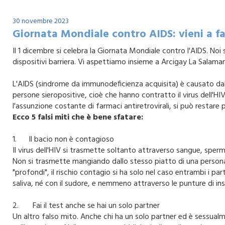
30 novembre 2023
Giornata Mondiale contro AIDS: vieni a far
Il 1 dicembre si celebra la Giornata Mondiale contro l'AIDS. Noi 
dispositivi barriera. Vi aspettiamo insieme a Arcigay La Salama
L'AIDS (sindrome da immunodeficienza acquisita) è causato dal v
persone sieropositive, cioè che hanno contratto il virus dell'H
l'assunzione costante di farmaci antiretrovirali, si può restare 
Ecco 5 falsi miti che è bene sfatare:
1. Il bacio non è contagioso
Il virus dell'HIV si trasmette soltanto attraverso sangue, sperm
Non si trasmette mangiando dallo stesso piatto di una persona 
"profondi", il rischio contagio si ha solo nel caso entrambi i par
saliva, né con il sudore, e nemmeno attraverso le punture di in
2. Fai il test anche se hai un solo partner
Un altro falso mito. Anche chi ha un solo partner ed è sessual