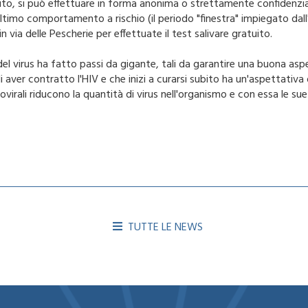
atuito, si può effettuare in forma anonima o strettamente confidenzi
ltimo comportamento a rischio (il periodo "finestra" impiegato dall'or
n via delle Pescherie per effettuate il test salivare gratuito.
del virus ha fatto passi da gigante, tali da garantire una buona aspe
ver contratto l'HIV e che inizi a curarsi subito ha un'aspettativa di
rovirali riducono la quantità di virus nell'organismo e con essa le sue
TUTTE LE NEWS