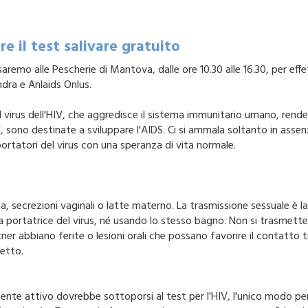
e il test salivare gratuito
saremo alle Pescherie di Mantova, dalle ore 10.30 alle 16.30, per effe
ndra e Anlaids Onlus.
irus dell'HIV, che aggredisce il sistema immunitario umano, renden
IV, sono destinate a sviluppare l'AIDS. Ci si ammala soltanto in as
portatori del virus con una speranza di vita normale.
a, secrezioni vaginali o latte materno. La trasmissione sessuale è la
portatrice del virus, né usando lo stesso bagno. Non si trasmette 
tner abbiano ferite o lesioni orali che possano favorire il contatto tr
setto.
mente attivo dovrebbe sottoporsi al test per l'HIV, l'unico modo pe